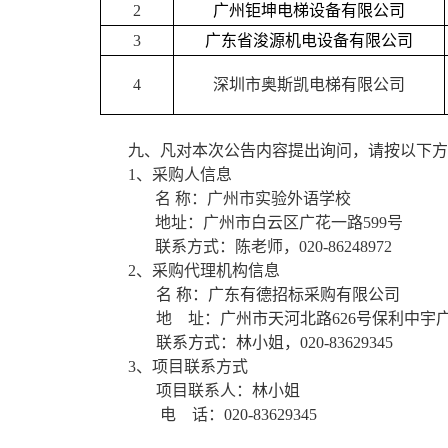
2
广州钜坤电梯设备有限公司
3
广东省浚源机电设备有限公司
4
深圳市奥斯凯电梯有限公司
九、
凡对本次公告内容提出询问，请按以下方
1、
采购人信息
名
称：广州市实验外语学校
地址：广州市白云区广花一路
59
联系方式：陈老师，
020-86248
2、
采购代理机构信息
名
称：广东有德招标采购有限公
地 址：
广州市天河北路
626号保利中宇
联
系方式：
林
小姐
，
020-8
3629345
3、
项目联系方式
项目联系人：
林
小姐
电 话：
020-8
3629345