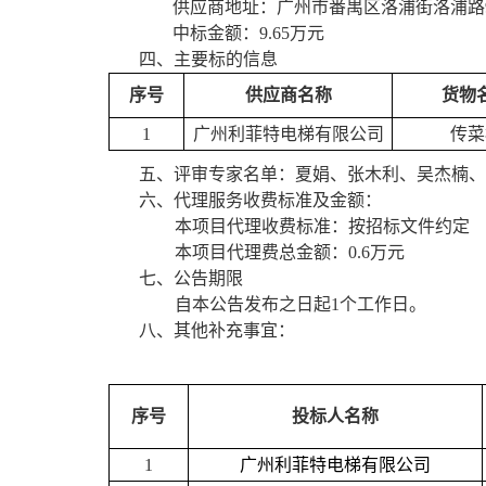
供应商地址：广州市番禺区洛浦街洛浦路
中标金额：
9.65
万元
四、
主要标的信息
序号
供应商名称
货物
1
广州利菲特电梯有限公司
传菜
五、
评审专家名单：夏娟、张木利、吴杰楠、
六、
代理服务收费标准及金额：
本项目
代理收费标准：按招标文件约定
本项目
代理
费总金额：
0.6万
元
七、
公告期限
自本公告发布之日起
1个工作日。
八、
其他补充事宜
：
序号
投标人名称
1
广州利菲特电梯有限公司